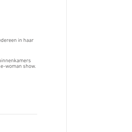
iedereen in haar 
 one-woman show.