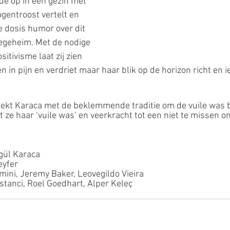
de op in een gezin met 
ogentroost vertelt en 
e dosis humor over dit 
egeheim. Met de nodige 
itivisme laat zij zien 
gen in pijn en verdriet maar haar blik op de horizon richt en 
 ze haar ‘vuile was’ en veerkracht tot een niet te missen
s
gül Karaca
eyfer
ini, Jeremy Baker, Leovegildo Vieira
tanci, Roel Goedhart, Alper Keleç 