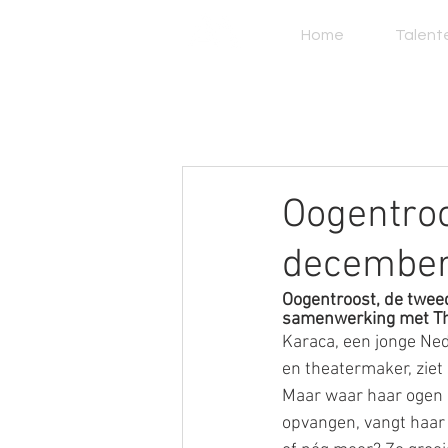
Home
Talent
Oogentroo
december
Oogentroost, de tweed
samenwerking met Th
Karaca, een jonge Ned
en theatermaker, ziet 
Maar waar haar ogen s
opvangen, vangt haar 