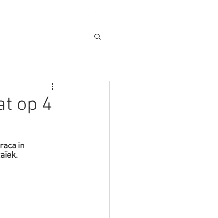
t op 4
raca in 
aïek.