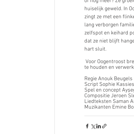
of nóg meer? Ze groei
huiselijk geweld. In O
zingt ze met een flink
lang verborgen famili
zelfspot en keihard pos
dat ze niet blijft han
hart sluit. 
 Voor Oogentroost breekt Karaca met de beklemmende traditie om de vuile was binnenkamers 
te houden en verwerkt
Regie Anouk Beugels
Script Sophie Kassie
Spel en concept Ayşe
Compositie Jeroen Sl
Liedteksten Saman Am
Muzikanten Emine Bos