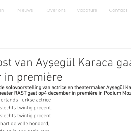
en
Nieuws
Over ons
Vacature
Contact
st van Ayşegül Karaca gaa
 in première
e solovoorstelling van actrice en theatermaker Ayşegül Ka
eater RAST gaat op4 december in première in Podium Moz
erlands-Turkse actrice 
slechts twintig procent. 
lechts twintig procent 
hart de volle honderd, 