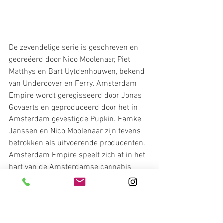
De zevendelige serie is geschreven en 
gecreëerd door Nico Moolenaar, Piet 
Matthys en Bart Uytdenhouwen, bekend 
van Undercover en Ferry. Amsterdam 
Empire wordt geregisseerd door Jonas 
Govaerts en geproduceerd door het in 
Amsterdam gevestigde Pupkin. Famke 
Janssen en Nico Moolenaar zijn tevens 
betrokken als uitvoerende producenten. 
Amsterdam Empire speelt zich af in het 
hart van de Amsterdamse cannabis 
scene. Jack van Doorn, de rijke en 
beruchte oprichter van het coffeeshop 
imperium Jackal, heeft zijn hele carrière 
moeten vechten tegen criminelen, 