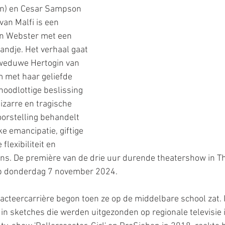
n) en Cesar Sampson 
van Malfi is een 
hn Webster met een 
ndje. Het verhaal gaat 
 weduwe Hertogin van 
m met haar geliefde 
noodlottige beslissing 
izarre en tragische 
orstelling behandelt 
e emancipatie, giftige 
lexibiliteit en 
ns. De première van de drie uur durende theatershow in Th
op donderdag 7 november 2024.
acteercarrière begon toen ze op de middelbare school zat. In 
 in sketches die werden uitgezonden op regionale televisie 