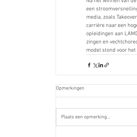
Na het winnen van de 
een stroomversnelling.
media, zoals Takeover
carrière naar een hoge
opleidingen aan LAMD
zingen en vechtchoreo
model stond voor het
Opmerkingen
Plaats een opmerking...