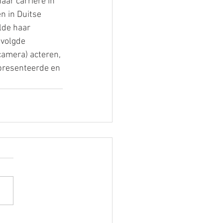
aar carrière in 
n in Duitse 
lde haar 
 volgde 
amera) acteren, 
 presenteerde en 