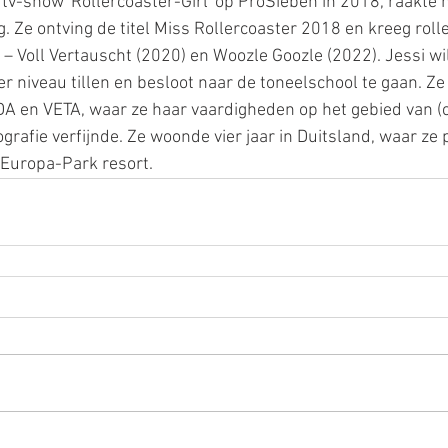
tv-show 'Rollercoaster-Girl' op ProSieben in 2018, raakte h
 Ze ontving de titel Miss Rollercoaster 2018 en kreeg rolle
 – Voll Vertauscht (2020) en Woozle Goozle (2022). Jessi wi
r niveau tillen en besloot naar de toneelschool te gaan. Ze
A en VETA, waar ze haar vaardigheden op het gebied van (c
grafie verfijnde. Ze woonde vier jaar in Duitsland, waar ze
 Europa-Park resort.