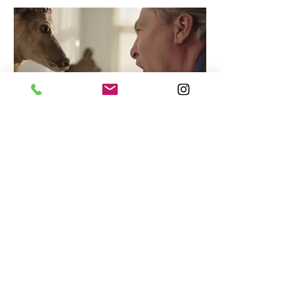
Vakgebie
d
* Acteren
Foto's: Susanne Middelberg