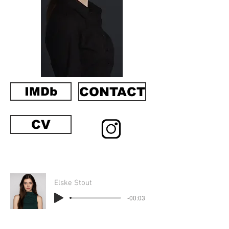
IMDb
CONTACT
CV
Elske Stout
-00:03