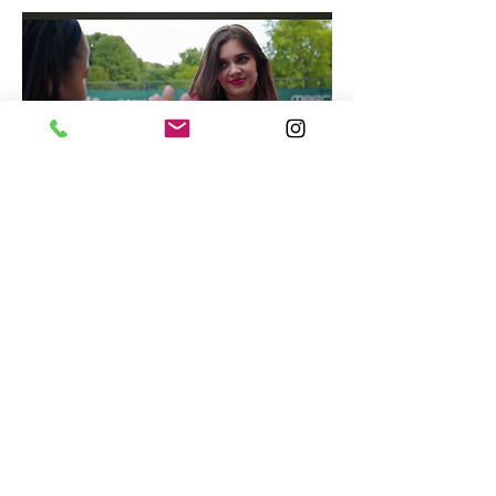
Vakgebie
d
* Acteren
* Stemacteren