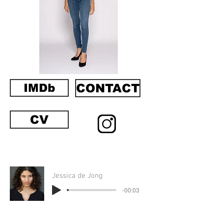
IMDb
CONTACT
CV
Jessica de Jong
-00:03