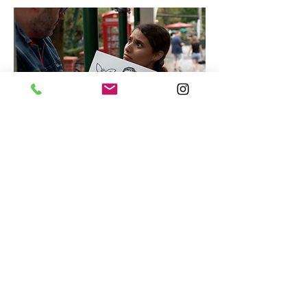
Vakgebie
d
Acteren
Presenteren
Modellenwerk